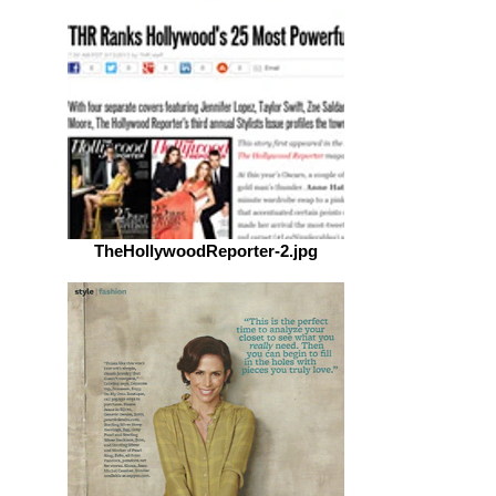
TheHollywoodReporter-2.jpg